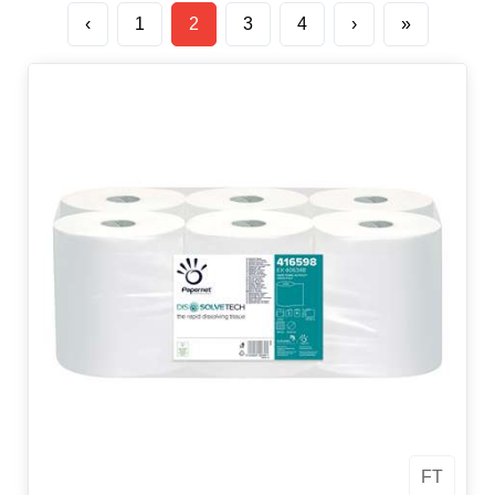
‹
1
2
3
4
›
»
FT