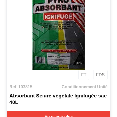
FT
FDS
Ref. 103815
Conditionnement Unité
Absorbant Sciure végétale Ignifugée sac
40L
En savoir plus