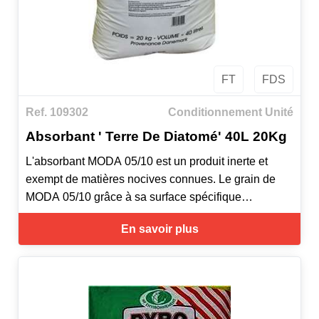
FT
FDS
Ref. 109302
Conditionnement Unité
Absorbant ' Terre De Diatomé' 40L 20Kg
L'absorbant MODA 05/10 est un produit inerte et
exempt de matières nocives connues. Le grain de
MODA 05/10 grâce à sa surface spécifique
supérieure à la moyenne est composé d'un nombre
En savoir plus
très important de pores invisibles qui lui confère son
haut pouvoir d'absorption, il ne forme pas de boue
après absorption