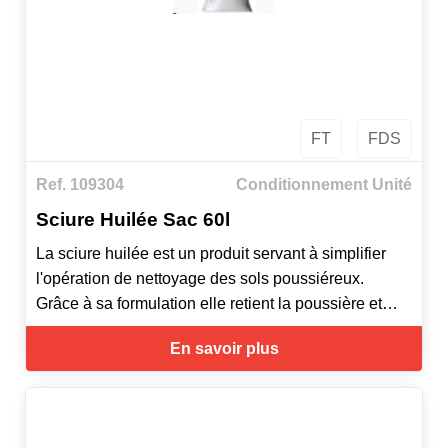
FT
FDS
Ref. 109304
Conditionnement Unité
Sciure Huilée Sac 60l
La sciure huilée est un produit servant à simplifier
l'opération de nettoyage des sols poussiéreux.
Grâce à sa formulation elle retient la poussière et
empêche le soulèvement de celle-ci pendant les
En savoir plus
phases de balayage.
Son action limite donc le niveau d'empoussièrement
de l'air permettant au personnel d'obtenir des
conditions de travail plus saines et moins nocives.