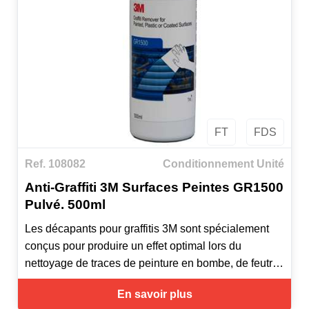
FT
FDS
Ref. 108082
Conditionnement Unité
Anti-Graffiti 3M Surfaces Peintes GR1500
Pulvé. 500ml
Les décapants pour graffitis 3M sont spécialement
conçus pour produire un effet optimal lors du
nettoyage de traces de peinture en bombe, de feutre,
de rouge à lèvres et de pastel sur le type de surface
En savoir plus
recommandé. GR 1500 est efficace sur les surfaces