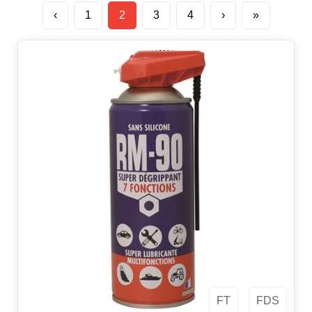
‹
1
2
3
4
›
»
FT
FDS