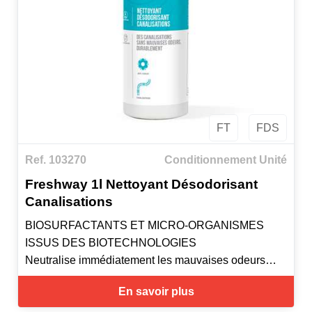
FT
FDS
Ref. 103270
Conditionnement Unité
Freshway 1l Nettoyant Désodorisant
Canalisations
BIOSURFACTANTS ET MICRO-ORGANISMES
ISSUS DES BIOTECHNOLOGIES
Neutralise immédiatement les mauvaises odeurs
Diffuse un parfum agréable et rémanent
En savoir plus
Entretient les canalisations