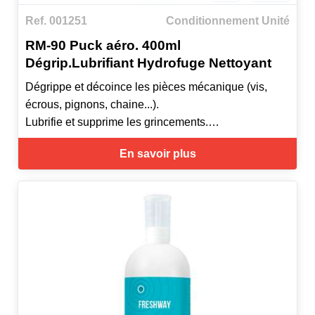
Ref. 001251
Conditionnement Unité
RM-90 Puck aéro. 400ml
Dégrip.Lubrifiant Hydrofuge Nettoyant
Dégrippe et décoince les pièces mécanique (vis,
écrous, pignons, chaine...).
Lubrifie et supprime les grincements.
Chasse l'humidité, facilite les démarrages des
En savoir plus
moteurs et autres systèmes d'allumage.
Protège contre la rouille.
Dissout la graisse, la colle, le goudron.
Facilite l'usinage, taraudage, découpe, perçage...
Sans silicone, neutre, peut s'utiliser sur tous
matériaux.
Doté d'une valve multipositions: permet une
utilisation dans toutes les positions.