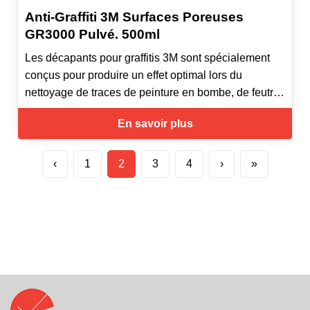
Anti-Graffiti 3M Surfaces Poreuses
GR3000 Pulvé. 500ml
Les décapants pour graffitis 3M sont spécialement
conçus pour produire un effet optimal lors du
nettoyage de traces de peinture en bombe, de feutre,
de rouge à lèvres et de pastel sur le type de surface
En savoir plus
recommandé.
GR 3000 est efficace sur les surfaces en béton ou en
brique.
‹
1
2
3
4
›
»
Peu odorant, peu nocif pour l'environnement