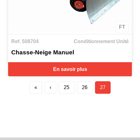
FT
Ref. 508704
Conditionnement Unité
Chasse-Neige Manuel
En savoir plus
«
‹
25
26
27