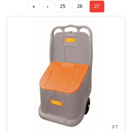
«
‹
25
26
27
FT