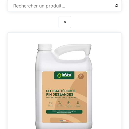
✕
⚲
✕