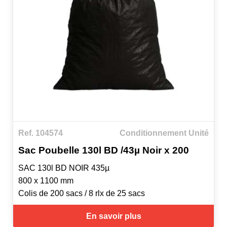
Ref. 104574
Conditionnement Unité
Sac Poubelle 130l BD /43µ Noir x 200
SAC 130l BD NOIR 435µ
800 x 1100 mm
Colis de 200 sacs / 8 rlx de 25 sacs
En savoir plus