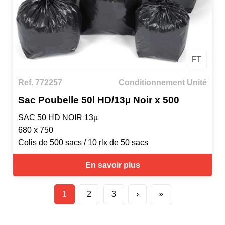
FT
Ref. 772257
Conditionnement Unité
Sac Poubelle 50l HD/13µ Noir x 500
SAC 50 HD NOIR 13µ
680 x 750
Colis de 500 sacs / 10 rlx de 50 sacs
En savoir plus
1
2
3
›
»