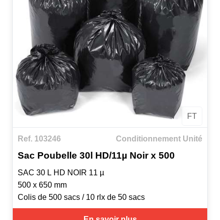
FT
Ref. 103246
Conditionnement Unité
Sac Poubelle 30l HD/11µ Noir x 500
SAC 30 L HD NOIR 11 µ
500 x 650 mm
Colis de 500 sacs / 10 rlx de 50 sacs
En savoir plus