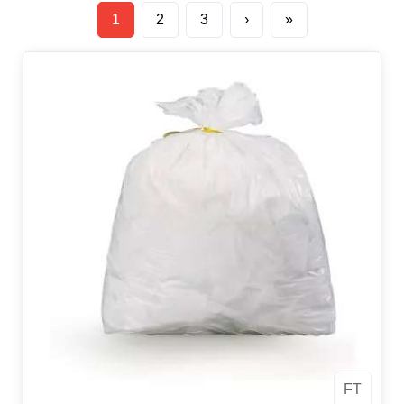
1
2
3
›
»
FT