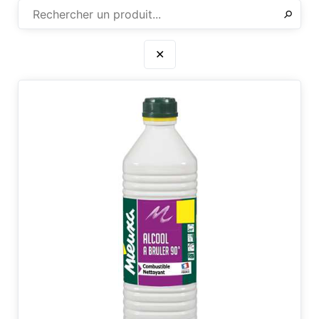
✕
⚲
✕