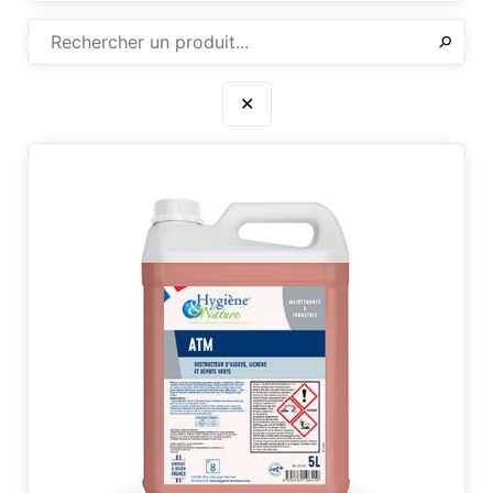
✕
⚲
✕