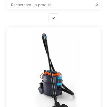
✕
⚲
✕