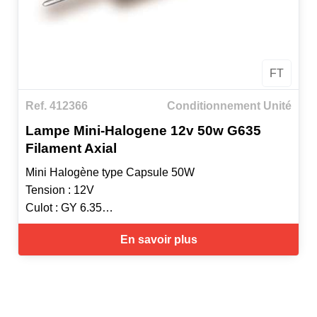
FT
Ref. 412366
Conditionnement Unité
Lampe Mini-Halogene 12v 50w G635
Filament Axial
Mini Halogène type Capsule 50W
Tension : 12V
Culot : GY 6.35
IRC: 100
En savoir plus
Température de couleur : 2800 K(Blanc Chaud )
Luninosité : 900lm
2000h