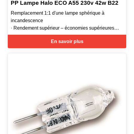
PP Lampe Halo ECO A55 230v 42w B22
Remplacement 1:1 d'une lampe sphérique à
incandescence
· Rendement supérieur – économies supérieures
· Excellent rendu des couleurs IRC= 100)
En savoir plus
· Éclairage instantané
· Lumière éclatante émise
· Forme identique à une lampe à incandescence
standard
· Application commerciale et domestique
· Intensité réglable à 100 %
· Durée de vie évaluée à 2000 heures en moyenne